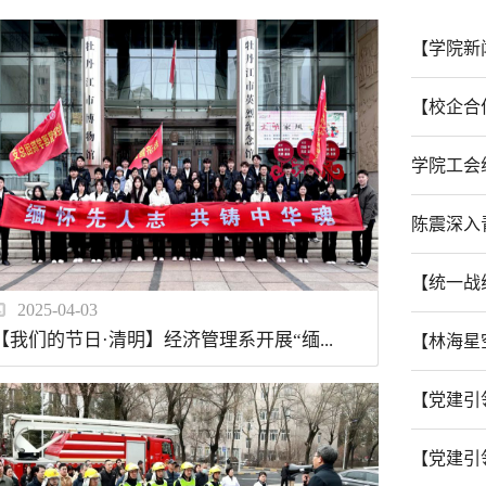
【学院新
【校企合
学院工会组
陈震深入
【统一战
2025-04-03
【我们的节日·清明】经济管理系开展“缅...
【林海星
【党建引
【党建引