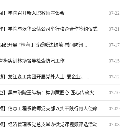
闻】学院召开新入职教师座谈会
07-22
作】学院与泛华公估公司举行校企合作签约仪式
07-21
织开展 “林海丁香暨暖边绿境·慰问防汛...
07-17
青梅实训林场督导检查防汛工作
07-15
线】龙江森工集团开展党外人士“爱企业、...
07-12
空】黑林职院王纵横：榫卯藏匠心 匠心传薪火
07-10
领】信息工程系教师党支部以实干践行育人使命
07-09
领】经济管理系党总支举办微党课视频评选活动
07-08