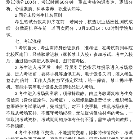
测试满分100分，考试时间60分钟，重点考核沟通表达、逻辑分
析、心理素质、科学素养、职业认知等。
2.同分末段考生排名原则
考生笔试分数高排序在前；若同分，核查职业适应性测试成
绩，分数高排序在前；若再次同分，3月18日14：00时到学院加
试。
七、考试流程
1.考试当天，考生需持身份证原件、准考证，在考试前到学院
北校区南门，经核验后进校（家长禁止入校）参加考试。考生入校
后，通过指示牌进入教学楼、图书馆考区。
2.考生进入考区后，由引导员引导按指示牌提示进入考场楼
层。进入考场前，要将手机等通讯工具、电子设备关闭，装入考生
签名的信封，工作人员将放至指定区域，统一保管。禁止携带手
机、智能手表等电子设备及违禁物品进入考场。
3.考生进入考场落座后，须保持肃静。由监考教师复核考生身
份信息（身份证原件、准考证），收取纸质版缴费记录，组织考生
签署诚信考试承诺书，完成签到。对不上交手机、扰乱考场秩序、
不服从考场安排、不遵守考场纪律，无法提供复核材料的考生，一
律取消考试资格。考试期间如身体有任何不适，需主动告知教师，
不得隐瞒。
4.考生不得相互交流，不能提前交卷，除极特殊情况外，考试
中途不允许离开考场，否则取消考试成绩；已完成笔试考生不得再