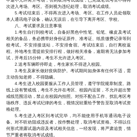
次进入考场、考区。否则视为违纪处理，取消考试成绩。
5.考试结束后，不得再次进入考场、考区。在工作人员处领取
本人通讯电子设备，确认无误后，在引导下离开考区、学校。
八、考试要求及注意事项
1.考生自行到校考试，自备好黑色中性笔、铅笔、橡皮及考试
相关的备品，务必携带好身份证原件、准考证、纸质缴费记录等到
校考试。不安排接送站，不安排食宿。考试结束后，自行离校返
程。外地考生需提前安排行程，做好相关准备，逾期将无法参加考
试，开考后15分钟，考生不允许进入考区。
2.送考车辆即停即走，考生家长不得进入校园。
3.考生及家长做好疫病防护。考试期间如身体有任何不适，需
主动告知老师，不得隐瞒。
4.考生进入校园要服从工作人员管理，遵守学院规章制度。路
线上设有警戒线，考生不允许在考区、校园内逗留，不允许超出警
戒线范围活动，禁止在校园内拍照。对拒不配合工作、扰乱考区考
场秩序、违反考试纪律的考生，视情况轻重给予警告至取消考试资
格处理。
5.考生进入考区到考试完毕，均不能使用手机等通讯电子设
备。对不听劝阻或违反者，按作弊处理，取消考试资格。不得以任
何形式泄露试题内容及考试相关信息，一经发现，将严肃追责，情
节严重者将取消考试成绩。