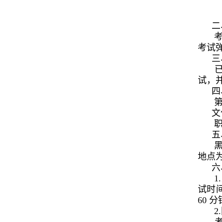
二
考
考试
三
已
试，
四
第
文
职
五
黑
地点
六
1
试时
60
2