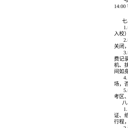
考
14:
七
1
入校
2
关闭
3
费记
机、
间如
4
场，
5
考区
八
1
证、
行程