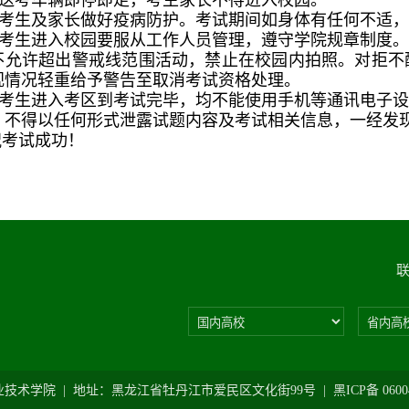
.送考车辆即停即走，考生家长不得进入校园。
.考生及家长做好疫病防护。考试期间如身体有任何不适
.考生进入校园要服从工作人员管理，遵守学院规章制度
不允许超出警戒线范围活动，禁止在校园内拍照。对拒不
视情况轻重给予警告至取消考试资格处理。
.考生进入考区到考试完毕，均不能使用手机等通讯电子
。不得以任何形式泄露试题内容及考试相关信息，一经发
考试成功！
院 | 地址：黑龙江省牡丹江市爱民区文化街99号 | 黑ICP备 06004783-