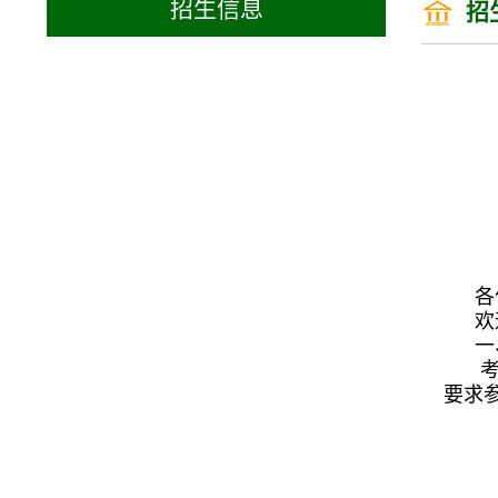
招生信息
招
各
欢
一
考
要求