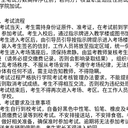
生笔试分数高排序在前；若同分，核查职业适应性测试成绩
00 学院加试。
、考试流程
.考试当天，考生需持身份证原件、准考证，在考试前到
）参加考试。考生入校后，通过指示牌进入教学楼或图书
.考生进入考区后，由引导员引导按指示牌提示进入考场
，装入考生签名的信封，工作人员将放至指定区域，统一
.考生进入考场落座后，须保持肃静。由监考教师复核考
录（请务必提交缴费记录，否则会影响录取结果），组织
扰乱考场秩序、不服从考场安排、不遵守考场纪律，无法
身体有任何不适，需主动告知教师，不得隐瞒。
.考试过程严格执行学院考试考核管理办法要求，不能提
否则取消考试成绩。考生不得相互交流，否则视为违纪处
.考试结束后，考生不得再次进入考场、考区。在工作人
、学校。
、考试要求及注意事项
.考生自行到校考试，自备好黑色中性笔、铅笔、橡皮及
纸质缴费记录等到校考试。不安排接送站，不安排食宿。
，做好相关准备，确保准时参加考试。逾期将无法参加考试，