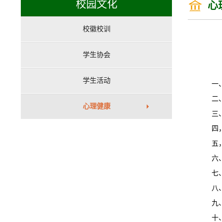
校园文化
心
校徽校训
学生协会
学生活动
一
二
心理健康
三
四
五
六
七
八
九
十