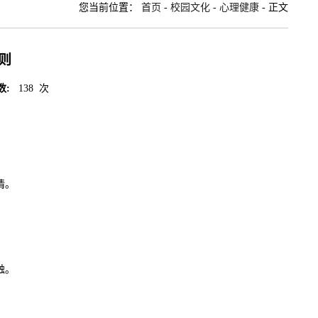
您当前位置：
首页
-
校园文化
-
心理健康
- 正文
则
数:
138
次
情。
触。