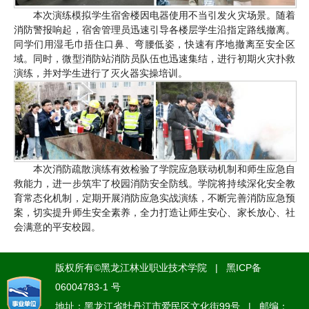
本次演练模拟学生宿舍楼因电器使用不当引发火灾场景。随着
消防警报响起，宿舍管理员迅速引导各楼层学生沿指定路线撤离。
同学们用湿毛巾捂住口鼻、弯腰低姿，快速有序地撤离至安全区
域。同时，微型消防站消防员队伍也迅速集结，进行初期火灾扑救
演练，并对学生进行了灭火器实操培训。
本次消防疏散演练有效检验了学院应急联动机制和师生应急自
救能力，进一步筑牢了校园消防安全防线。学院将持续深化安全教
育常态化机制，定期开展消防应急实战演练，不断完善消防应急预
案，切实提升师生安全素养，全力打造让师生安心、家长放心、社
会满意的平安校园。
版权所有©黑龙江林业职业技术学院 | 黑ICP备
06004783-1 号
地址：黑龙江省牡丹江市爱民区文化街99号 | 邮编：